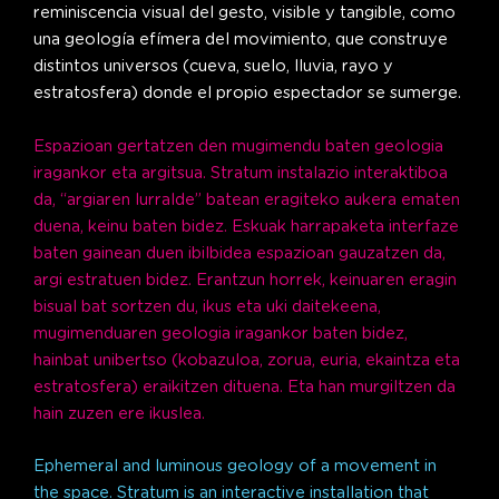
reminiscencia visual del gesto, visible y tangible, como
una geología efímera del movimiento, que construye
distintos universos (cueva, suelo, lluvia, rayo y
estratosfera) donde el propio espectador se sumerge.
Espazioan gertatzen den mugimendu baten geologia
iragankor eta argitsua. Stratum instalazio interaktiboa
da, “argiaren lurralde” batean eragiteko aukera ematen
duena, keinu baten bidez. Eskuak harrapaketa interfaze
baten gainean duen ibilbidea espazioan gauzatzen da,
argi estratuen bidez. Erantzun horrek, keinuaren eragin
bisual bat sortzen du, ikus eta uki daitekeena,
mugimenduaren geologia iragankor baten bidez,
hainbat unibertso (kobazuloa, zorua, euria, ekaintza eta
estratosfera) eraikitzen dituena. Eta han murgiltzen da
hain zuzen ere ikuslea.
Ephemeral and luminous geology of a movement in
the space. Stratum is an interactive installation that