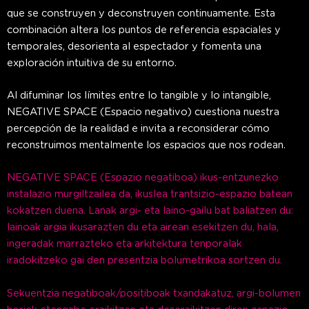
que se construyen y deconstruyen continuamente. Esta
combinación altera los puntos de referencia espaciales y
temporales, desorienta al espectador y fomenta una
exploración intuitiva de su entorno.
Al difuminar los límites entre lo tangible y lo intangible,
NEGATIVE SPACE (Espacio negativo) cuestiona nuestra
percepción de la realidad e invita a reconsiderar cómo
reconstruimos mentalmente los espacios que nos rodean.
NEGATIVE SPACE (Espazio negatiboa) ikus-entzunezko
instalazio murgiltzailea da, ikuslea trantsizio-espazio batean
kokatzen duena. Lanak argi- eta laino-gailu bat baliatzen du:
lainoak argia ikusarazten du eta airean esekitzen du, hala,
ingeradak marrazteko eta arkitektura tenporalak
iradokitzeko gai den presentzia bolumetrikoa sortzen du.
Sekuentzia negatiboak/positiboak txandakatuz, argi-bolumen