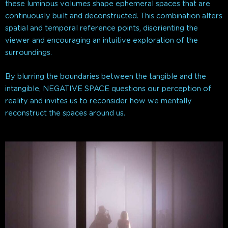
these luminous volumes shape ephemeral spaces that are
continuously built and deconstructed. This combination alters
spatial and temporal reference points, disorienting the
viewer and encouraging an intuitive exploration of the
surroundings.
By blurring the boundaries between the tangible and the
intangible, NEGATIVE SPACE questions our perception of
reality and invites us to reconsider how we mentally
reconstruct the spaces around us.