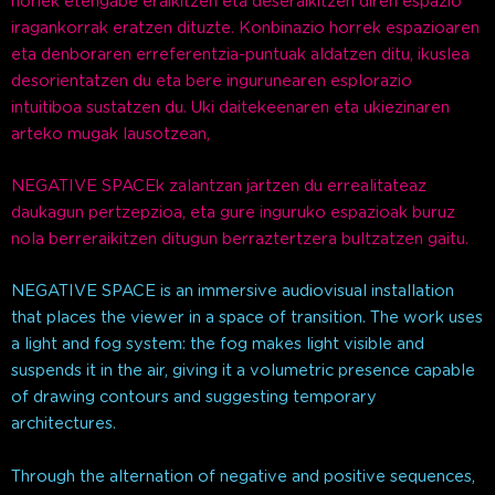
horiek etengabe eraikitzen eta deseraikitzen diren espazio
iragankorrak eratzen dituzte. Konbinazio horrek espazioaren
eta denboraren erreferentzia-puntuak aldatzen ditu, ikuslea
desorientatzen du eta bere ingurunearen esplorazio
intuitiboa sustatzen du. Uki daitekeenaren eta ukiezinaren
arteko mugak lausotzean,
NEGATIVE SPACEk zalantzan jartzen du errealitateaz
daukagun pertzepzioa, eta gure inguruko espazioak buruz
nola berreraikitzen ditugun berraztertzera bultzatzen gaitu.
NEGATIVE SPACE is an immersive audiovisual installation
that places the viewer in a space of transition. The work uses
a light and fog system: the fog makes light visible and
suspends it in the air, giving it a volumetric presence capable
of drawing contours and suggesting temporary
architectures.
Through the alternation of negative and positive sequences,