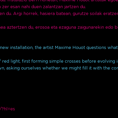
zer esan nahi duen zalantzan jartzen du.
n du. Argi horrek, hasiera batean, gurutze soilak eratze
 aztertzen du, erosoa eta ezaguna zaigunarekin edo b
w installation, the artist Maxime Houot questions what t
 red light, first forming simple crosses before evolving i
 asking ourselves whether we might fill it with the com
n/?hl=es