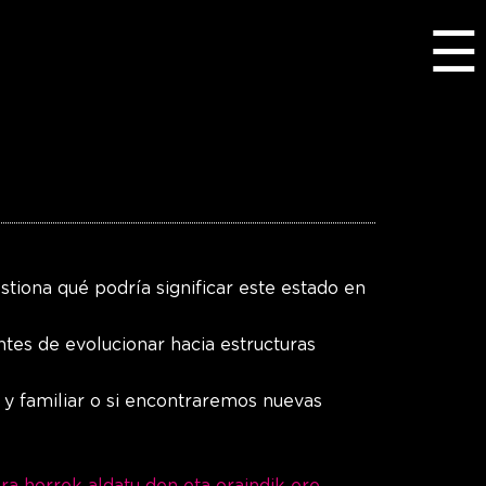
☰
stiona qué podría significar este estado en
ntes de evolucionar hacia estructuras
y familiar o si encontraremos nuevas
ra horrek aldatu den eta oraindik ere