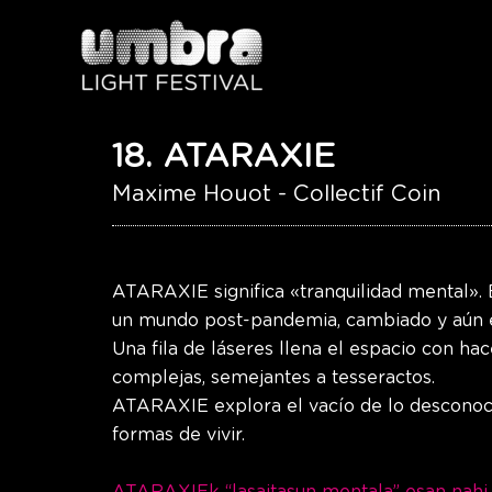
Ir
al
contenido
18. ATARAXIE
Maxime Houot - Collectif Coin
ATARAXIE significa «tranquilidad mental». E
un mundo post-pandemia, cambiado y aún e
Una fila de láseres llena el espacio con ha
complejas, semejantes a tesseractos.
ATARAXIE explora el vacío de lo desconoci
formas de vivir.
ATARAXIEk “lasaitasun mentala” esan nahi d