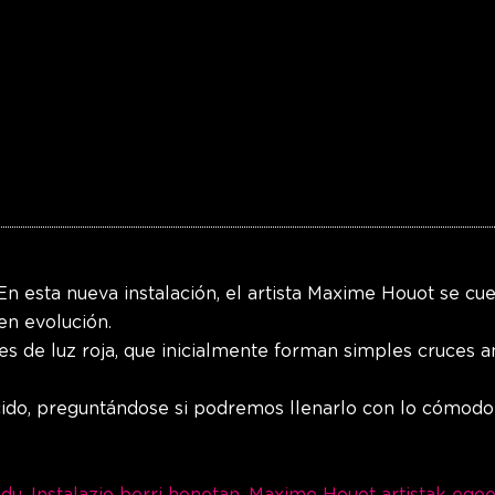
n esta nueva instalación, el artista Maxime Houot se cue
n evolución.
ces de luz roja, que inicialmente forman simples cruces a
do, preguntándose si podremos llenarlo con lo cómodo 
u. Instalazio berri honetan, Maxime Houot artistak egoe