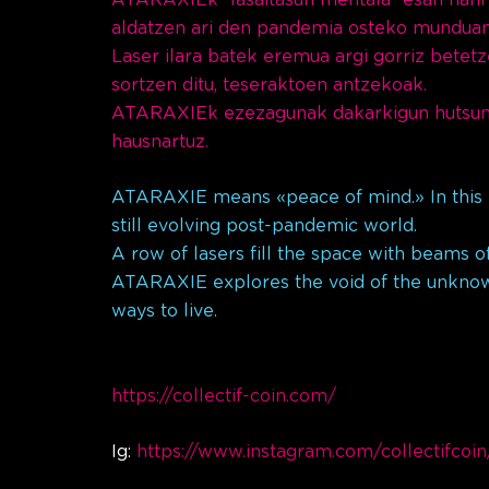
aldatzen ari den pandemia osteko munduan 
Laser ilara batek eremua argi gorriz betetze
sortzen ditu, teseraktoen antzekoak.
ATARAXIEk ezezagunak dakarkigun hutsunea
hausnartuz.
ATARAXIE means «peace of mind.» In this ne
still evolving post-pandemic world.
A row of lasers fill the space with beams of
ATARAXIE explores the void of the unknown,
ways to live.
https://collectif-coin.com/
Ig:
https://www.instagram.com/collectifcoi