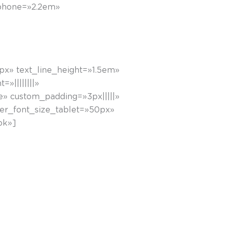
_phone=»2.2em»
0px» text_line_height=»1.5em»
»||||||||»
e» custom_padding=»3px|||||»
der_font_size_tablet=»50px»
ok»]
ze esperientzia izateko duen asmoa. Nahia bete
da berriz biratzeko; bira eta bira eta bira egin