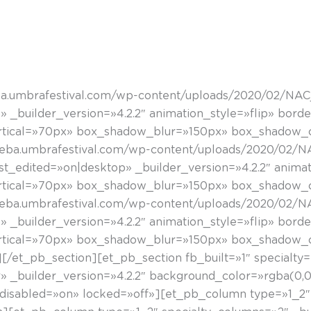
Birjaio!!
ba.umbrafestival.com/wp-content/uploads/2020/02/NAC_
 _builder_version=»4.2.2″ animation_style=»flip» border
ical=»70px» box_shadow_blur=»150px» box_shadow_col
ueba.umbrafestival.com/wp-content/uploads/2020/02/N
st_edited=»on|desktop» _builder_version=»4.2.2″ animati
ical=»70px» box_shadow_blur=»150px» box_shadow_col
eba.umbrafestival.com/wp-content/uploads/2020/02/NA
 _builder_version=»4.2.2″ animation_style=»flip» border
ical=»70px» box_shadow_blur=»150px» box_shadow_col
/et_pb_section][et_pb_section fb_built=»1″ specialty
 _builder_version=»4.2.2″ background_color=»rgba(0,0
 disabled=»on» locked=»off»][et_pb_column type=»1_2″ 