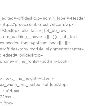
☰
t_edited=»off|desktop» admin_label=»Header
https://prueba.umbrafestival.com/wp-
93px|0px|false|false»][et_pb_row
ustom_padding__hover=»|||»][et_pb_text
em» header_font=»gotham-book||||||||»
ed=»off|desktop» module_alignment=»center»
st_edited=»on|desktop»
|phone» inline_fonts=»gotham-book»]
px» text_line_height=»1.3em»
max_width_last_edited=»off|desktop»
one=»14px»
»32px»
=»18px»