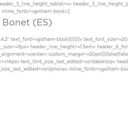
header_3_line_height_tablet=»» header_3_line_height
 inline_fonts=»gotham-book»]
i Bonet (ES)
4.2″ text_font=»gotham-book||||||||» text_font_size=»2
_size=»9px» header_line_height=»1.5em» header_6_font=
alignment=»center» custom_margin=»20px||||false|fals
e=»14px» text_font_size_last_edited=»on|desktop» hea
size_last_edited=»on|phone» inline_fonts=»gotham-bo
rteko harremanak zehazten du instalazio horrek murgilt
ik erauzi barruan daukazun argia. Ardatza aurkitu behar 
i, argia bilatu.