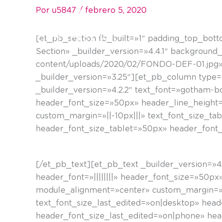
Ir
Por
u5847
/
febrero 5, 2020
al
contenido
[et_pb_section fb_built=»1″ padding_top_bot
Section» _builder_version=»4.4.1″ backgroun
content/uploads/2020/02/FONDO-DEF-01.jpg»
_builder_version=»3.25″][et_pb_column type=
_builder_version=»4.2.2″ text_font=»gotham-bo
header_font_size=»50px» header_line_height=
custom_margin=»||-10px|||» text_font_size_ta
header_font_size_tablet=»50px» header_font
Calle Las Escuelas. Mural #Kontrastafrika
[/et_pb_text][et_pb_text _builder_version=»4.
header_font=»||||||||» header_font_size=»50px
module_alignment=»center» custom_margin=»||
text_font_size_last_edited=»on|desktop» hea
header_font_size_last_edited=»on|phone» he