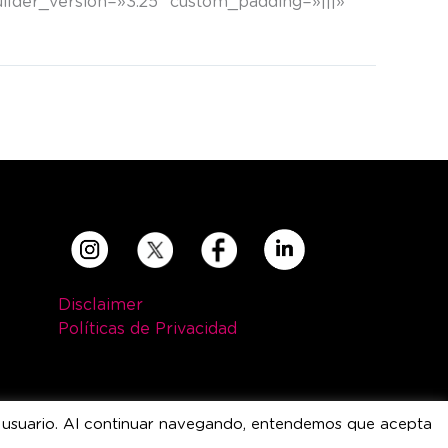
lder_version=»3.25″ custom_padding=»|||»
SIGUIENTE
Entrada siguiente
Disclaimer
Políticas de Privacidad
 del usuario. Al continuar navegando, entendemos que acepta