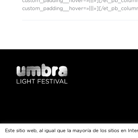
custom_padding__hover=»|||»][/et_pb_column]
custom_padding__hover=»|||»][/et_pb_column
ANTERIOR
Entrada anterior
Este sitio web, al igual que la mayoría de los sitios en I