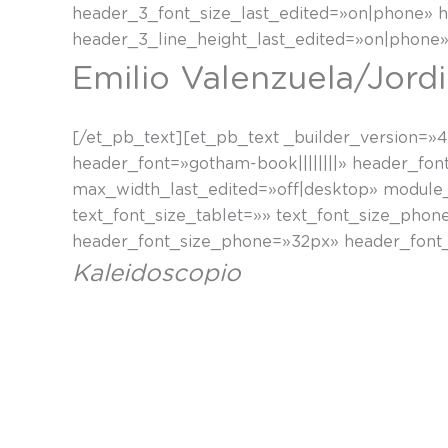
header_3_font_size_last_edited=»on|phone» 
header_3_line_height_last_edited=»on|phone»
Emilio Valenzuela/Jord
[/et_pb_text][et_pb_text _builder_version=»4.
header_font=»gotham-book||||||||» header_font
max_width_last_edited=»off|desktop» module_
text_font_size_tablet=»» text_font_size_phon
header_font_size_phone=»32px» header_font_
Kaleidoscopio
Argiaren, bizitzaren eta espazio fisikoaren a
bizitza batekin denboraren arabera, isiltasunet
behar da, eta berriz ere bira.
Gerizpea atzean utz