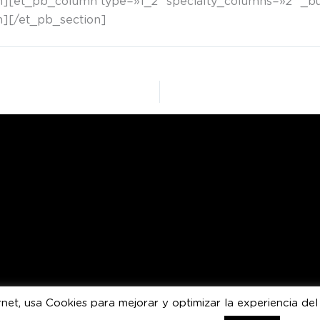
[et_pb_column type=»1_2″ specialty_columns=»2″ _bui
][/et_pb_section]
nternet, usa Cookies para mejorar y optimizar la experiencia
Todos los derechos © 2026 Umbra Light Festival