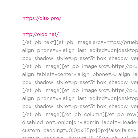
Jaitsi… uretarantz joan eta bizia aurkituko duzu. 
https://dlux.pro/
http://oido.net/
[/et_pb_text][et_pb_image src=»https://prue
align_phone=»» align_last_edited=»on|desktop»
box_shadow_style=»preset3″ box_shadow_vert
[/et_pb_image][et_pb_image src=»https://pr
align_tablet=»center» align_phone=»» align_la
box_shadow_style=»preset3″ box_shadow_vert
[/et_pb_image][et_pb_image src=»https://pru
align_phone=»» align_last_edited=»on|desktop»
box_shadow_style=»preset3″ box_shadow_vert
[/et_pb_image][/et_pb_column][/et_pb_row][
disabled_on=»on|on|on» admin_label=»Header»
custom_padding=»0|0px|15px|0px|false|false»