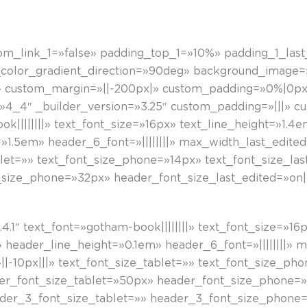
tom_link_1=»false» padding_top_1=»10%» padding_1_las
d_color_gradient_direction=»90deg» background_image=»
 custom_margin=»||-200px|» custom_padding=»0%|0px|
»4_4″ _builder_version=»3.25″ custom_padding=»|||» c
ok||||||||» text_font_size=»16px» text_line_height=»1.4
»1.5em» header_6_font=»||||||||» max_width_last_edit
blet=»» text_font_size_phone=»14px» text_font_size_la
_size_phone=»32px» header_font_size_last_edited=»on
4.1″ text_font=»gotham-book||||||||» text_font_size=»16
» header_line_height=»0.1em» header_6_font=»||||||||» 
-10px|||» text_font_size_tablet=»» text_font_size_ph
der_font_size_tablet=»50px» header_font_size_phone=
ader_3_font_size_tablet=»» header_3_font_size_phone