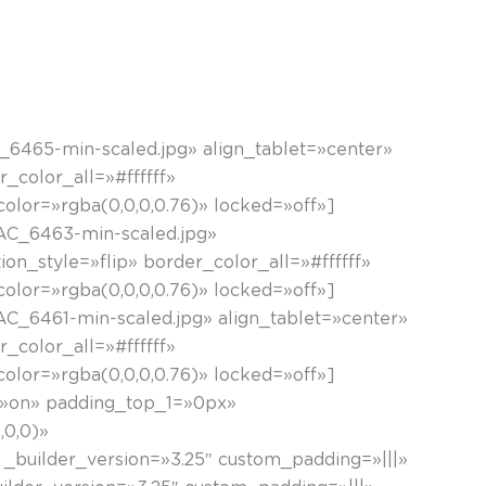
6465-min-scaled.jpg» align_tablet=»center»
_color_all=»#ffffff»
or=»rgba(0,0,0,0.76)» locked=»off»]
AC_6463-min-scaled.jpg»
on_style=»flip» border_color_all=»#ffffff»
or=»rgba(0,0,0,0.76)» locked=»off»]
C_6461-min-scaled.jpg» align_tablet=»center»
_color_all=»#ffffff»
or=»rgba(0,0,0,0.76)» locked=»off»]
=»on» padding_top_1=»0px»
,0,0)»
_builder_version=»3.25″ custom_padding=»|||»